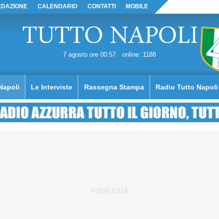
EDAZIONE
CALENDARIO
CONTATTI
MOBILE
7 agosto ore 00:57
online: 1188
Napoli
Le Interviste
Rassegna Stampa
Radio Tutto Napoli