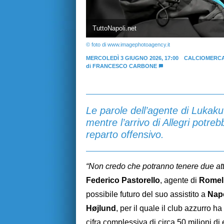
TuttoNapoli.net
© foto di www.imagephotoagency.it
MERCOLEDÌ 3 GIUGNO 2026, 17:00
CALCIOMERCA
di
FRANCESCO CARBONE
Le parole dell’agente di Lukaku
mentre l’arrivo di Allegri potreb
reparto offensivo.
“Non credo che potranno tenere due atta
Federico Pastorello
, agente di
Romel
possibile futuro del suo assistito a
Napo
Højlund
, per il quale il club azzurro h
cifra complessiva di circa 50 milioni d