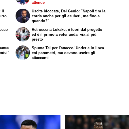
attende
 il
Uscite bloccate, Del Genio: "Napoli tira la
urro
corda anche per gli esuberi, ma fino a
quando?"
 ecco
Retroscena Lukaku, è fuori dal progetto
ed è il primo a voler andar via al più
presto
chance
Spunta Tel per l'attacco! Under e in linea
omici"
coi parametri, ma devono uscire gli
attaccanti