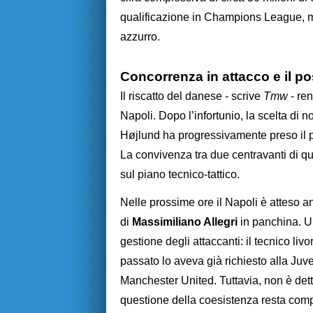
qualificazione in Champions League, ma 
azzurro.
Concorrenza in attacco e il pos
Il riscatto del danese - scrive
Tmw
- re
Napoli. Dopo l’infortunio, la scelta di no
Højlund ha progressivamente preso il po
La convivenza tra due centravanti di que
sul piano tecnico-tattico.
Nelle prossime ore il Napoli è atteso a
di
Massimiliano Allegri
in panchina. U
gestione degli attaccanti: il tecnico li
passato lo aveva già richiesto alla Ju
Manchester United. Tuttavia, non è dett
questione della coesistenza resta compl