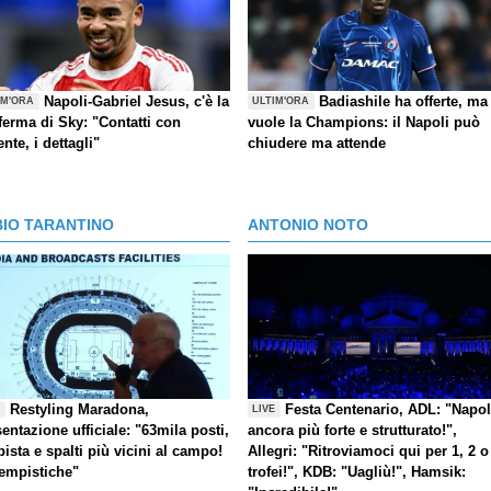
Napoli-Gabriel Jesus, c'è la
Badiashile ha offerte, ma
IM'ORA
ULTIM'ORA
ferma di Sky: "Contatti con
vuole la Champions: il Napoli può
ente, i dettagli"
chiudere ma attende
BIO TARANTINO
ANTONIO NOTO
Restyling Maradona,
Festa Centenario, ADL: "Napol
E
LIVE
entazione ufficiale: "63mila posti,
ancora più forte e strutturato!",
pista e spalti più vicini al campo!
Allegri: "Ritroviamoci qui per 1, 2 o
tempistiche"
trofei!", KDB: "Uagliù!", Hamsik: