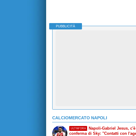
PUBBLICITÀ
CALCIOMERCATO NAPOLI
Napoli-Gabriel Jesus, c'è
ULTIM'ORA
conferma di Sky: "Contatti con l'age