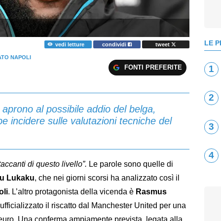
LE P
vedi letture
condividi
tweet
TO NAPOLI
FONTI PREFERITE
1
2
 aprono al possibile addio del belga,
be incidere sulle valutazioni tecniche del
3
4
ccanti di questo livello”.
Le parole sono quelle di
u Lukaku
, che nei giorni scorsi ha analizzato così il
li
. L’altro protagonista della vicenda è
Rasmus
a ufficializzato il riscatto dal Manchester United per una
i euro. Una conferma ampiamente prevista, legata alla