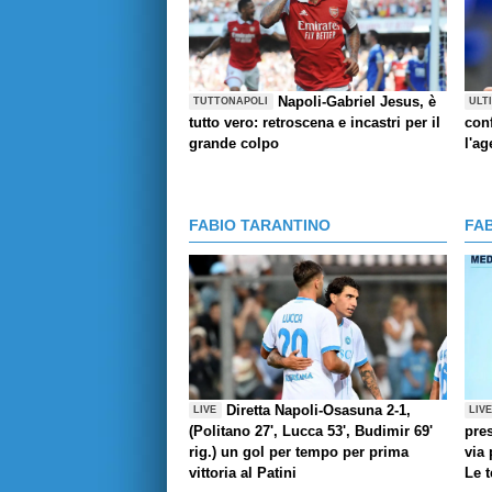
Napoli-Gabriel Jesus, è
TUTTONAPOLI
ULT
tutto vero: retroscena e incastri per il
con
grande colpo
l'ag
FABIO TARANTINO
FA
Diretta Napoli-Osasuna 2-1,
LIVE
LIV
(Politano 27', Lucca 53', Budimir 69'
pres
rig.) un gol per tempo per prima
via 
vittoria al Patini
Le 