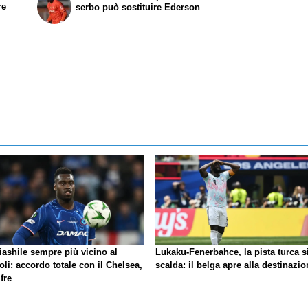
re
serbo può sostituire Ederson
iashile sempre più vicino al
Lukaku-Fenerbahce, la pista turca s
li: accordo totale con il Chelsea,
scalda: il belga apre alla destinazio
ifre