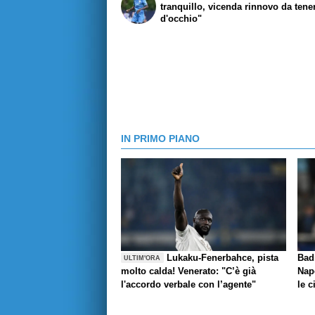
tranquillo, vicenda rinnovo da tene
d'occhio"
IN PRIMO PIANO
Lukaku-Fenerbahce, pista
Bad
ULTIM'ORA
molto calda! Venerato: "C’è già
Napo
l'accordo verbale con l’agente"
le c