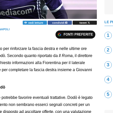
LE P
vedi letture
condividi
tweet
NAPOLI
FONTI PREFERITE
1
o per rinforzare la fascia destra e nelle ultime ore
2
Dodò. Secondo quanto riportato da
Il Roma
, il direttore
esto informazioni alla Fiorentina per il laterale
3
le per completare la fascia destra insieme a Giovanni
4
odò
5
 potrebbe favorire eventuali trattative. Dodò è legato
mento non sembrano esserci segnali concreti per un
be disposto ad ascoltare offerte, con una valutazione