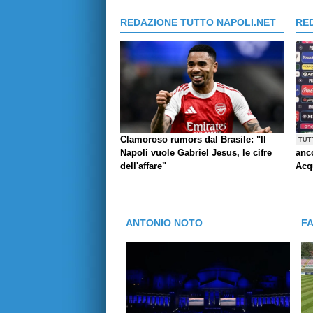
REDAZIONE TUTTO NAPOLI.NET
RE
Clamoroso rumors dal Brasile: "Il
TUT
Napoli vuole Gabriel Jesus, le cifre
anco
dell'affare"
Acq
ANTONIO NOTO
F