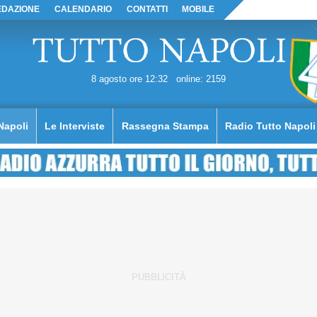
EDAZIONE
CALENDARIO
CONTATTI
MOBILE
8 agosto ore 12:32
online: 2159
Napoli
Le Interviste
Rassegna Stampa
Radio Tutto Napoli