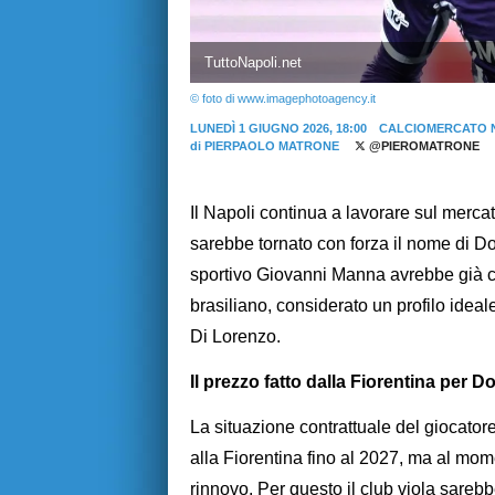
TuttoNapoli.net
© foto di www.imagephotoagency.it
LUNEDÌ 1 GIUGNO 2026, 18:00
CALCIOMERCATO 
di
PIERPAOLO MATRONE
@PIEROMATRONE
Il Napoli continua a lavorare sul mercat
sarebbe tornato con forza il nome di 
sportivo Giovanni Manna avrebbe già chi
brasiliano, considerato un profilo idea
Di Lorenzo.
Il prezzo fatto dalla Fiorentina per D
La situazione contrattuale del giocatore
alla Fiorentina fino al 2027, ma al mo
rinnovo. Per questo il club viola sareb