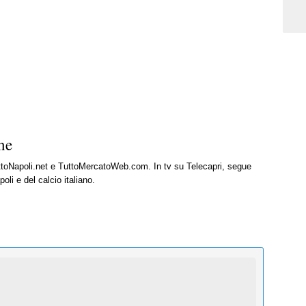
ne
uttoNapoli.net e TuttoMercatoWeb.com. In tv su Telecapri, segue
oli e del calcio italiano.