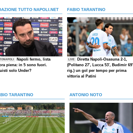
DAZIONE TUTTO NAPOLI.NET
FABIO TARANTINO
Napoli fermo, lista
Diretta Napoli-Osasuna 2-1,
TONAPOLI
LIVE
ra piena: in 5 sono fuori.
(Politano 27', Lucca 53', Budimir 69'
uisti solo Under?
rig.) un gol per tempo per prima
vittoria al Patini
ABIO TARANTINO
ANTONIO NOTO