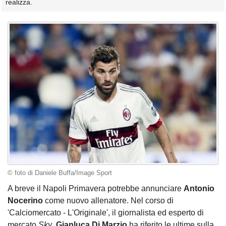
realizza.
© foto di Daniele Buffa/Image Sport
A breve il Napoli Primavera potrebbe annunciare
Antonio
Nocerino
come nuovo allenatore. Nel corso di
'Calciomercato - L'Originale', il giornalista ed esperto di
mercato
Sky
,
Gianluca Di Marzio
ha riferito le ultime sulla