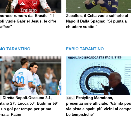
moroso rumors dal Brasile: "Il
Zeballos, il Celta vuole soffiarlo al
li vuole Gabriel Jesus, le cifre
Napoli! Dalla Spagna: "Si punta a
'affare"
chiudere subito!"
BIO TARANTINO
FABIO TARANTINO
Diretta Napoli-Osasuna 2-1,
Restyling Maradona,
E
LIVE
itano 27', Lucca 53', Budimir 69'
presentazione ufficiale: "63mila post
) un gol per tempo per prima
via pista e spalti più vicini al camp
oria al Patini
Le tempistiche"