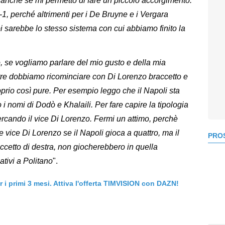
anche se mi permetto di fare un piccolo accorgimento.
2-1, perché altrimenti per i De Bruyne e i Vergara
 sarebbe lo stesso sistema con cui abbiamo finito la
 se vogliamo parlare del mio gusto e della mia
 tre dobbiamo ricominciare con Di Lorenzo braccetto e
prio così pure. Per esempio leggo che il Napoli sta
i nomi di Dodò e Khalaili. Per fare capire la tipologia
 cercando il vice Di Lorenzo. Fermi un attimo, perchè
 vice Di Lorenzo se il Napoli gioca a quattro, ma il
PROS
accetto di destra, non giocherebbero in quella
tivi a Politano
".
er i primi 3 mesi. Attiva l'offerta TIMVISION con DAZN!