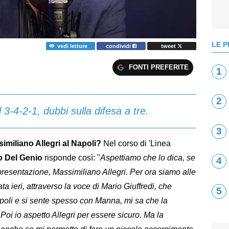
LE P
vedi letture
condividi
tweet
FONTI PREFERITE
1
2
 3-4-2-1, dubbi sulla difesa a tre.
3
imiliano Allegri al Napoli?
Nel corso di 'Linea
o Del Genio
risponde così: "
Aspettiamo che lo dica, se
4
 presentazione, Massimiliano Allegri. Per ora siamo alle
ta ieri, attraverso la voce di Mario Giuffredi, che
5
apoli e si sente spesso con Manna, mi sa che la
oi io aspetto Allegri per essere sicuro. Ma la