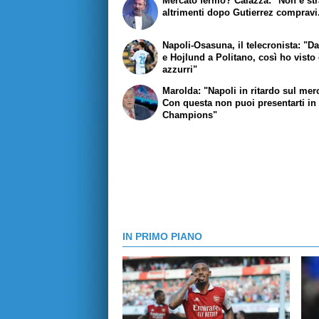
Mercato fermo? Caiazza: "Non è str
altrimenti dopo Gutierrez compravi.
Napoli-Osasuna, il telecronista: "D
e Hojlund a Politano, così ho visto 
azzurri"
Marolda: "Napoli in ritardo sul mer
Con questa non puoi presentarti in
Champions"
IN PRIMO PIANO