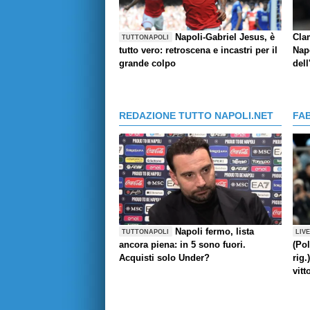
Napoli-Gabriel Jesus, è
Cla
TUTTONAPOLI
tutto vero: retroscena e incastri per il
Napo
grande colpo
dell
REDAZIONE TUTTO NAPOLI.NET
FA
Napoli fermo, lista
TUTTONAPOLI
LIV
ancora piena: in 5 sono fuori.
(Pol
Acquisti solo Under?
rig.
vitt