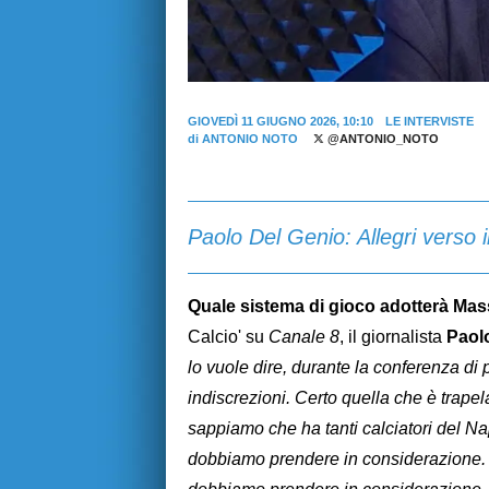
GIOVEDÌ 11 GIUGNO 2026, 10:10
LE INTERVISTE
di
ANTONIO NOTO
@ANTONIO_NOTO
Paolo Del Genio: Allegri verso il
Quale sistema di gioco adotterà Mass
Calcio' su
Canale 8
, il giornalista
Paol
lo vuole dire, durante la conferenza di
indiscrezioni. Certo quella che è trapela
sappiamo che ha tanti calciatori del N
dobbiamo prendere in considerazione. P