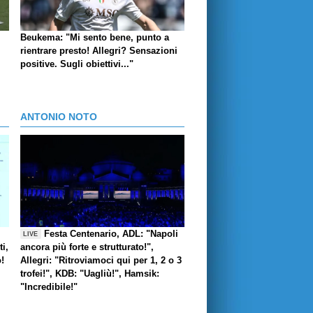
Beukema: "Mi sento bene, punto a
rientrare presto! Allegri? Sensazioni
positive. Sugli obiettivi..."
ANTONIO NOTO
Festa Centenario, ADL: "Napoli
LIVE
i,
ancora più forte e strutturato!",
o!
Allegri: "Ritroviamoci qui per 1, 2 o 3
trofei!", KDB: "Uagliù!", Hamsik:
"Incredibile!"