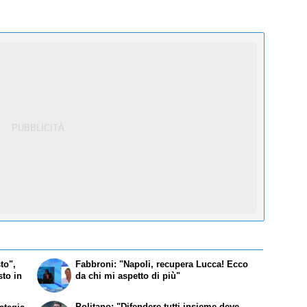
to",
Fabbroni: "Napoli, recupera Lucca! Ecco
to in
da chi mi aspetto di più"
Politano: "Difendere tutti insieme deve