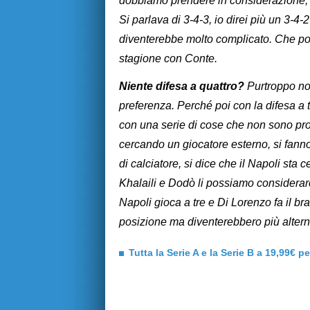
dobbiamo prendere in considerazione, 
Si parlava di 3-4-3, io direi più un 3-4-
diventerebbe molto complicato. Che poi
stagione con Conte.
Niente difesa a quattro?
Purtroppo no,
preferenza. Perché poi con la difesa a
con una serie di cose che non sono pro
cercando un giocatore esterno, si fanno 
di calciatore, si dice che il Napoli sta
Khalaili e Dodò li possiamo considerare
Napoli gioca a tre e Di Lorenzo fa il br
posizione ma diventerebbero più alterna
Tutta la Serie A e la Serie B a 19,99€ p