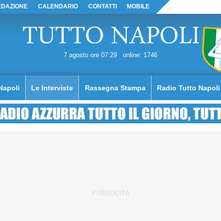
EDAZIONE
CALENDARIO
CONTATTI
MOBILE
7 agosto ore 07:29
online: 1746
Napoli
Le Interviste
Rassegna Stampa
Radio Tutto Napoli