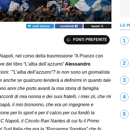
LE P
vedi letture
condividi
tweet
FONTI PREFERITE
1
apoli, nel corso della trasmissione “A Pranzo con
2
re del libro “L’alba dell’azzurro”
Alessandro
ioni:
"”L’alba dell’azzurro”? Io non sono un giornalista
3
e anche se qualcuno tenderà a definirmi in quanto tale
Sono anni che porto avanti la mia storia di famiglia
4
conti di mia nonna e dei suoi fratelli, i miei zii, che mi
 papà, il mio bisnonno, che era un ingegnere e
one per lo sport e per il calcio per cui fondò la
5
 Napoli, il Circolo Rari Nantes di cui fu il Primo
el Sud Italia che era la “Rassegna Sportiva” che fu