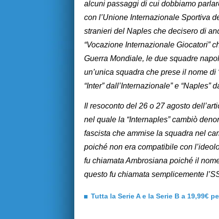
alcuni passaggi di cui dobbiamo parlare
con l’Unione Internazionale Sportiva de
stranieri del Naples che decisero di a
“Vocazione Internazionale Giocatori” ch
Guerra Mondiale, le due squadre napolet
un’unica squadra che prese il nome di 
“Inter” dall’Internazionale” e “Naples” 
Il resoconto del 26 o 27 agosto dell’arti
nel quale la “Internaples” cambiò deno
fascista che ammise la squadra nel c
poiché non era compatibile con l’ideolo
fu chiamata Ambrosiana poiché il nome 
questo fu chiamata semplicemente l’S
Tutta la Serie A e la Serie B a 19,99€ p