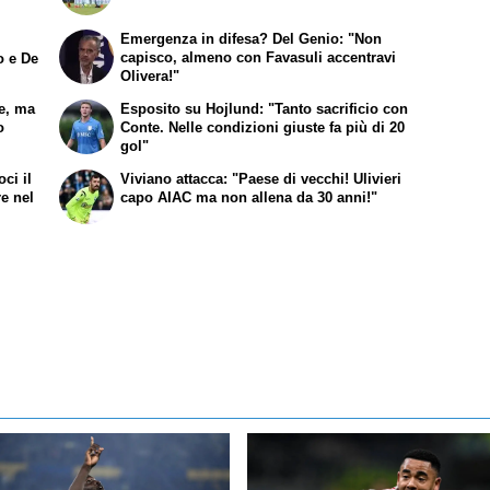
Emergenza in difesa? Del Genio: "Non
capisco, almeno con Favasuli accentravi
o e De
Olivera!"
te, ma
Esposito su Hojlund: "Tanto sacrificio con
o
Conte. Nelle condizioni giuste fa più di 20
gol"
ci il
Viviano attacca: "Paese di vecchi! Ulivieri
re nel
capo AIAC ma non allena da 30 anni!"