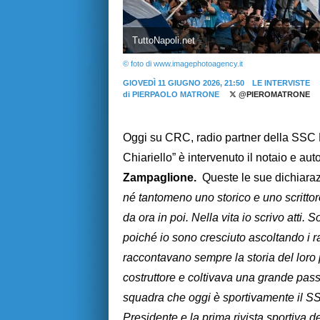
TuttoNapoli.net
© foto di www.imagephotoagency.it
GIOVEDÌ 11 GIUGNO 2026, 21:50
LE INTERVISTE
di
PIERPAOLO MATRONE
@PIEROMATRONE
Oggi su CRC, radio partner della SSC N
Chiariello” è intervenuto il notaio e auto
Zampaglione.
Queste le sue dichiaraz
né tantomeno uno storico e uno scrittor
da ora in poi. Nella vita io scrivo atti. 
poiché io sono cresciuto ascoltando i rac
raccontavano sempre la storia del loro
costruttore e coltivava una grande passi
squadra che oggi è sportivamente il SSC
Presidente e la prima rivista sportiva d