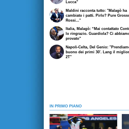
Lucca”
Maldini racconta tutto: "Malagò ha
cambiato i patti. Pirlo? Pure Gross
Rossi..."
Italia, Malagò: “Mai contattato Con
lo ringrazio. Guardiola? Ci abbiam
provato”
Napoli-Celta, Del Genio: "Prendiamo
buono dei primi 30'. Lang il miglio
2T"
IN PRIMO PIANO