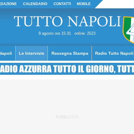
EDAZIONE
CALENDARIO
CONTATTI
MOBILE
9 agosto ore 15:31
online: 2523
Napoli
Le Interviste
Rassegna Stampa
Radio Tutto Napoli