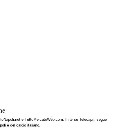
ne
uttoNapoli.net e TuttoMercatoWeb.com. In tv su Telecapri, segue
oli e del calcio italiano.