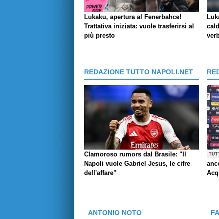
Lukaku, apertura al Fenerbahce!
Luk
Trattativa iniziata: vuole trasferirsi al
cald
più presto
verb
REDAZIONE TUTTO NAPOLI.NET
RE
Clamoroso rumors dal Brasile: "Il
TUT
Napoli vuole Gabriel Jesus, le cifre
anco
dell'affare"
Acq
ANTONIO NOTO
F