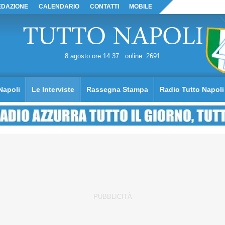
EDAZIONE
CALENDARIO
CONTATTI
MOBILE
8 agosto ore 14:37
online: 2691
Napoli
Le Interviste
Rassegna Stampa
Radio Tutto Napoli