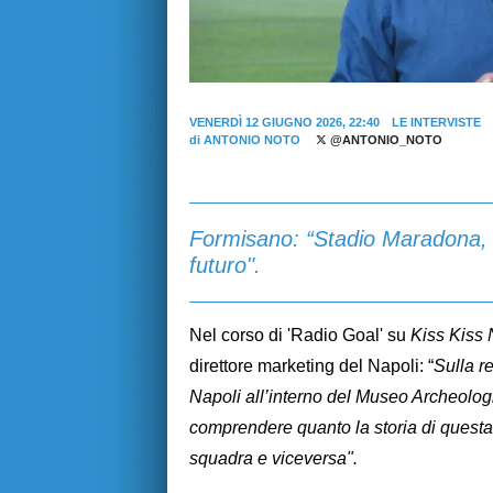
VENERDÌ 12 GIUGNO 2026, 22:40
LE INTERVISTE
di
ANTONIO NOTO
@ANTONIO_NOTO
Formisano: “Stadio Maradona, N
futuro".
Nel corso di 'Radio Goal' su
Kiss Kiss 
direttore marketing del Napoli: “
Sulla r
Napoli all’interno del Museo Archeolog
comprendere quanto la storia di questa 
squadra e viceversa".