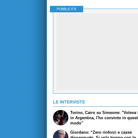
PUBBLICITÀ
LE INTERVISTE
Torino, Cairo su Simeone: "Voleva 
in Argentina, l'ho convinto in ques
modo"
Giordano: “Zero rinforzi e casse
dissanguate. Si vola troppo con la