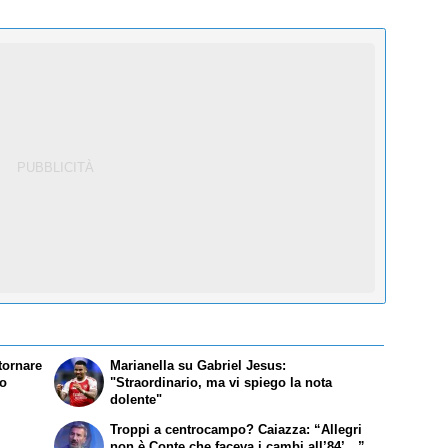
tornare
Marianella su Gabriel Jesus:
to
"Straordinario, ma vi spiego la nota
dolente"
Troppi a centrocampo? Caiazza: “Allegri
non è Conte che faceva i cambi all’84’…”