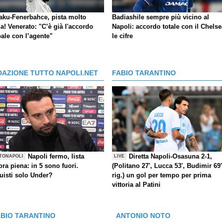
aku-Fenerbahce, pista molto
Badiashile sempre più vicino al
a! Venerato: "C’è già l'accordo
Napoli: accordo totale con il Chelse
ale con l’agente"
le cifre
DAZIONE TUTTO NAPOLI.NET
FABIO TARANTINO
Napoli fermo, lista
Diretta Napoli-Osasuna 2-1,
TONAPOLI
LIVE
ra piena: in 5 sono fuori.
(Politano 27', Lucca 53', Budimir 69'
uisti solo Under?
rig.) un gol per tempo per prima
vittoria al Patini
ABIO TARANTINO
ANTONIO NOTO