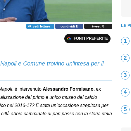
LE P
vedi letture
condividi
tweet
FONTI PREFERITE
1
2
apoli e Comune trovino un’intesa per il
3
Napoli
, è intervenuto
Alessandro Formisano
, ex
4
ealizzazione del primo e unico museo del calcio
ico nel 2016-17? È stata un’occasione strepitosa per
5
città abbia camminato di pari passo con la storia della