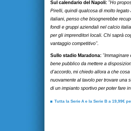
Sul calendario del Napoli:
"Ho propost
Pirelli, quindi qualcosa di molto legato
italiani, penso che bisognerebbe recupe
fondi e gruppi aziendali nel calcio ita
per gli imprenditori locali. Chi saprà c
vantaggio competitivo".
Sullo stadio Maradona:
"Immaginare c
bene pubblico da mettere a disposizio
d’accordo, mi chiedo allora a che cosa 
nuovamente al tavolo per trovare una s
di un impianto sportivo per poter fare i
Tutta la Serie A e la Serie B a 19,99€ p