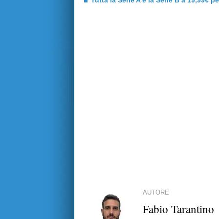
Tutta la Serie A e la Serie B a 19,99€ p
AUTORE
Fabio Tarantino