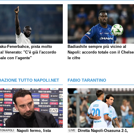
aku-Fenerbahce, pista molto
Badiashile sempre più vicino al
a! Venerato: "C’è già l'accordo
Napoli: accordo totale con il Chelse
ale con l’agente"
le cifre
DAZIONE TUTTO NAPOLI.NET
FABIO TARANTINO
Napoli fermo, lista
Diretta Napoli-Osasuna 2-1,
TONAPOLI
LIVE