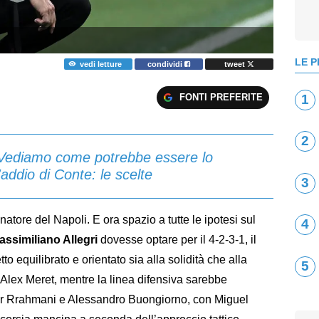
LE P
vedi letture
condividi
tweet
FONTI PREFERITE
1
2
? Vediamo come potrebbe essere lo
addio di Conte: le scelte
3
natore del Napoli. E ora spazio a tutte le ipotesi sul
4
assimiliano Allegri
dovesse optare per il 4-2-3-1, il
 equilibrato e orientato sia alla solidità che alla
5
be Alex Meret, mentre la linea difensiva sarebbe
r Rrahmani e Alessandro Buongiorno, con Miguel