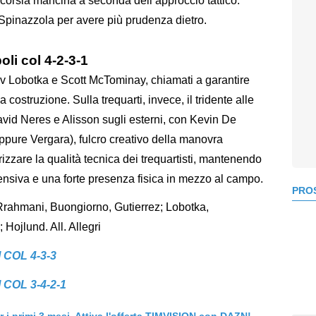
 corsia mancina a seconda dell’approccio tattico.
pinazzola per avere più prudenza dietro.
oli col 4-2-3-1
v Lobotka e Scott McTominay, chiamati a garantire
 costruzione. Sulla trequarti, invece, il tridente alle
id Neres e Alisson sugli esterni, con Kevin De
(oppure Vergara), fulcro creativo della manovra
izzare la qualità tecnica dei trequartisti, mantenendo
fensiva e una forte presenza fisica in mezzo al campo.
PROS
Rrahmani, Buongiorno, Gutierrez; Lobotka,
Hojlund. All. Allegri
 COL 4-3-3
COL 3-4-2-1