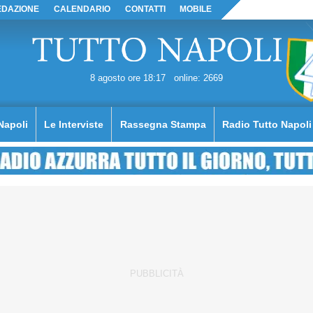
EDAZIONE
CALENDARIO
CONTATTI
MOBILE
8 agosto ore 18:17
online: 2669
Napoli
Le Interviste
Rassegna Stampa
Radio Tutto Napoli