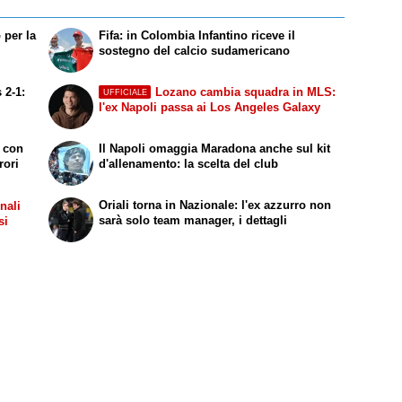
 per la
Fifa: in Colombia Infantino riceve il
sostegno del calcio sudamericano
 2-1:
Lozano cambia squadra in MLS:
UFFICIALE
l'ex Napoli passa ai Los Angeles Galaxy
a con
Il Napoli omaggia Maradona anche sul kit
rori
d'allenamento: la scelta del club
Oriali torna in Nazionale: l'ex azzurro non
onali
sarà solo team manager, i dettagli
si