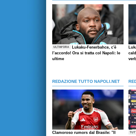
Lukaku-Fenerbahce, c'è
Luk
ULTIM'ORA
l’accordo! Ora si tratta col Napoli: le
cald
ultime
verb
REDAZIONE TUTTO NAPOLI.NET
RE
Clamoroso rumors dal Brasile: "Il
TUT