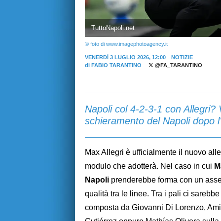
TuttoNapoli.net
© foto di www.imagephotoagency.it
VENERDÌ 3 LUGLIO 2026, 12:00
NOTIZIE
di
FABIO TARANTINO
@FA_TARANTINO
Napoli col 4-2-3-1 con Allegri
schieramento del Napoli dopo l'
Max Allegri è ufficialmente il nuovo alle
modulo che adotterà. Nel caso in cui
M
Napoli
prenderebbe forma con un assetto
qualità tra le linee. Tra i pali ci sareb
composta da Giovanni Di Lorenzo, Ami