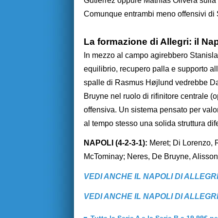
Gutiérrez oppure Mathías Olivera sulla
Comunque entrambi meno offensivi di S
La formazione di Allegri: il Nap
In mezzo al campo agirebbero Stanisla
equilibrio, recupero palla e supporto alla
spalle di Rasmus Højlund vedrebbe Dav
Bruyne nel ruolo di rifinitore centrale 
offensiva. Un sistema pensato per valor
al tempo stesso una solida struttura di
NAPOLI (4-2-3-1):
Meret; Di Lorenzo, 
McTominay; Neres, De Bruyne, Alisson; 
VEDI ANCHE IL NAPOLI DI ALLEGRI
VEDI ANCHE IL NAPOLI DI ALLEGRI 