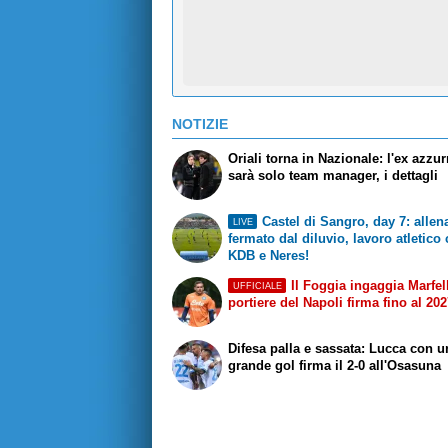
NOTIZIE
Oriali torna in Nazionale: l'ex azzu
sarà solo team manager, i dettagli
Castel di Sangro, day 7: alle
LIVE
fermato dal diluvio, lavoro atletico
KDB e Neres!
Il Foggia ingaggia Marfell
UFFICIALE
portiere del Napoli firma fino al 20
Difesa palla e sassata: Lucca con u
grande gol firma il 2-0 all'Osasuna