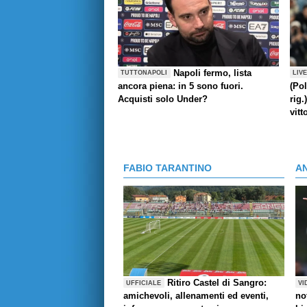
Napoli fermo, lista
TUTTONAPOLI
LIV
ancora piena: in 5 sono fuori.
(Pol
Acquisti solo Under?
rig.
vitt
FABIO TARANTINO
A
Ritiro Castel di Sangro:
UFFICIALE
VI
amichevoli, allenamenti ed eventi,
no