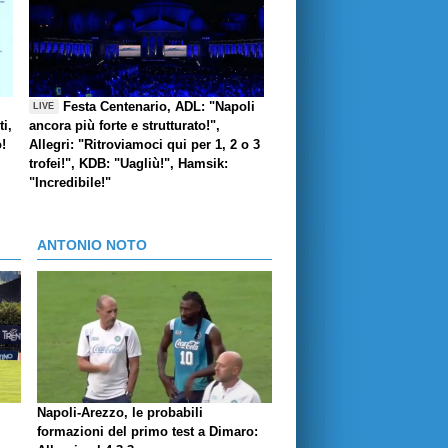
Festa Centenario, ADL: "Napoli
LIVE
i,
ancora più forte e strutturato!",
o!
Allegri: "Ritroviamoci qui per 1, 2 o 3
trofei!", KDB: "Uagliù!", Hamsik:
"Incredibile!"
ANTONIO NOTO
Napoli-Arezzo, le probabili
formazioni del primo test a Dimaro: