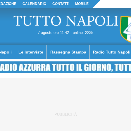
EDAZIONE
CALENDARIO
CONTATTI
MOBILE
7 agosto ore 11:42
online: 2235
Napoli
Le Interviste
Rassegna Stampa
Radio Tutto Napoli