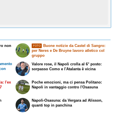
rro non
Buone notizie da Castel di Sangro:
FOTO
per Neres e De Bruyne lavoro atletico col
gruppo
namento
Valore rose, il Napoli crolla al 6° posto:
 con
sorpasso Como e l'Atalanta è vicina
a: l'ex
Poche emozioni, ma ci pensa Politano:
27
Napoli in vantaggio contro l'Osasuna
n
Napoli-Osasuna: da Vergara ad Alisson,
quanti top in panchina