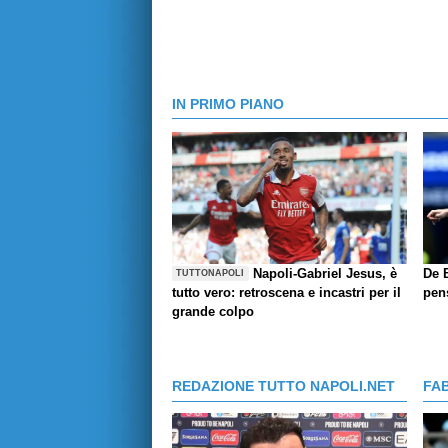
IN PRIMO PIANO
Napoli-Gabriel Jesus, è
De B
TUTTONAPOLI
tutto vero: retroscena e incastri per il
pen
grande colpo
REDAZIONE TUTTO NAPOLI.NET
FA