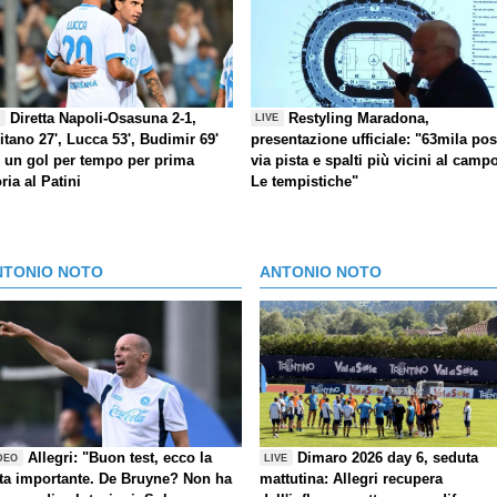
Diretta Napoli-Osasuna 2-1,
Restyling Maradona,
E
LIVE
itano 27', Lucca 53', Budimir 69'
presentazione ufficiale: "63mila post
) un gol per tempo per prima
via pista e spalti più vicini al camp
oria al Patini
Le tempistiche"
NTONIO NOTO
ANTONIO NOTO
Allegri: "Buon test, ecco la
Dimaro 2026 day 6, seduta
DEO
LIVE
ta importante. De Bruyne? Non ha
mattutina: Allegri recupera