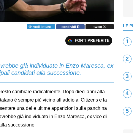
LE P
vedi letture
condividi
tweet
FONTI PREFERITE
1
2
 avrebbe già individuato in Enzo Maresca, ex
ipali candidati alla successione.
3
resto cambiare radicalmente. Dopo dieci anni alla
4
talano è sempre più vicino all’addio ai Citizens e la
sentare una delle ultime apparizioni sulla panchina
5
y avrebbe già individuato in Enzo Maresca, ex vice di
 alla successione.