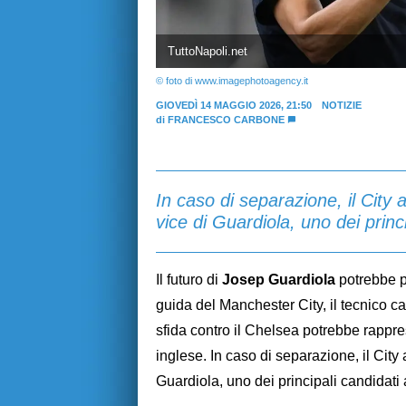
TuttoNapoli.net
© foto di www.imagephotoagency.it
GIOVEDÌ 14 MAGGIO 2026, 21:50
NOTIZIE
di
FRANCESCO CARBONE
In caso di separazione, il City
vice di Guardiola, uno dei princ
Il futuro di
Josep Guardiola
potrebbe p
guida del Manchester City, il tecnico ca
sfida contro il Chelsea potrebbe rappre
inglese. In caso di separazione, il Cit
Guardiola, uno dei principali candidati