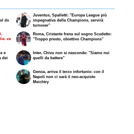
Juventus, Spalletti: "Europa League più
ol ds
impegnativa della Champions, servirà
turnover"
i,
Roma, Cristante frena sul sogno Scudetto:
lia: va
"Troppo presto, obiettivo Champions"
ge e
Inter, Chivu non si nasconde: "Siamo noi
a dei
quelli da battere"
Genoa, arriva il terzo infortunio: con il
Napoli non ci sarà il neo-acquisto
Meichtry