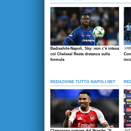
Badiashile-Napoli, Sky: non c’è intesa
LIV
col Chelsea! Resta distanza sulla
Con
formula
inco
REDAZIONE TUTTO NAPOLI.NET
RE
Clamoroso rumors dal Brasile: "Il
TUT