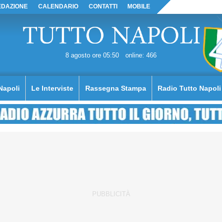
EDAZIONE
CALENDARIO
CONTATTI
MOBILE
8 agosto ore 05:50
online: 466
Napoli
Le Interviste
Rassegna Stampa
Radio Tutto Napoli