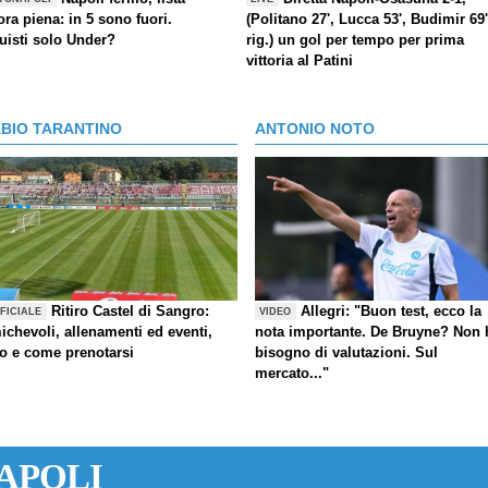
ra piena: in 5 sono fuori.
(Politano 27', Lucca 53', Budimir 69'
uisti solo Under?
rig.) un gol per tempo per prima
vittoria al Patini
ABIO TARANTINO
ANTONIO NOTO
Ritiro Castel di Sangro:
Allegri: "Buon test, ecco la
FICIALE
VIDEO
ichevoli, allenamenti ed eventi,
nota importante. De Bruyne? Non 
fo e come prenotarsi
bisogno di valutazioni. Sul
mercato..."
APOLI