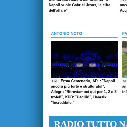
Napoli vuole Gabriel Jesus, le cifre
anco
dell'affare"
Acq
ANTONIO NOTO
F
Festa Centenario, ADL: "Napoli
LIVE
UF
ancora più forte e strutturato!",
am
Allegri: "Ritroviamoci qui per 1, 2 o 3
in
trofei!", KDB: "Uagliù!", Hamsik:
"Incredibile!"
RADIO TUTTO N