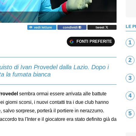
LE P
vedi letture
condividi
tweet
FONTI PREFERITE
1
2
quisto di Ivan Provedel dalla Lazio. Dopo i
ata la fumata bianca
3
Provedel
sembra ormai essere arrivata alle battute
4
ei giorni scorsi, i nuovi contatti tra i due club hanno
 salvo sorprese, porterà il portiere in nerazzurro.
5
l'accordo tra l'Inter e il giocatore era stato definito già da