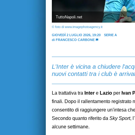
TuttoNapoli.net
© foto di www.imagephotoagency.it
GIOVEDÌ 2 LUGLIO 2026, 19:20
SERIE A
di
FRANCESCO CARBONE
L'Inter è vicina a chiudere l'ac
nuovi contatti tra i club è arriv
La trattativa tra
Inter
e
Lazio
per
Ivan 
finali. Dopo il rallentamento registrato n
consentito di raggiungere un'intesa che,
Secondo quanto riferito da
Sky Sport
, 
alcune settimane.