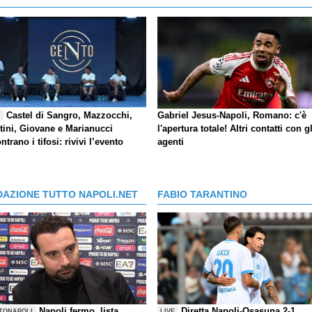
Castel di Sangro, Mazzocchi,
Gabriel Jesus-Napoli, Romano: c'è
E
tini, Giovane e Marianucci
l'apertura totale! Altri contatti con gl
ntrano i tifosi: rivivi l’evento
agenti
DAZIONE TUTTO NAPOLI.NET
FABIO TARANTINO
Napoli fermo, lista
Diretta Napoli-Osasuna 2-1,
TONAPOLI
LIVE