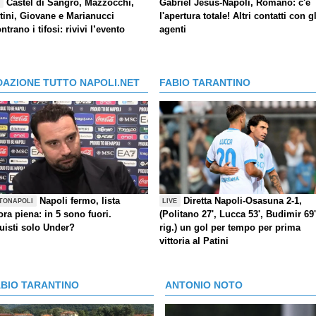
Castel di Sangro, Mazzocchi,
Gabriel Jesus-Napoli, Romano: c'è
E
tini, Giovane e Marianucci
l'apertura totale! Altri contatti con gl
ntrano i tifosi: rivivi l’evento
agenti
DAZIONE TUTTO NAPOLI.NET
FABIO TARANTINO
Napoli fermo, lista
Diretta Napoli-Osasuna 2-1,
TONAPOLI
LIVE
ra piena: in 5 sono fuori.
(Politano 27', Lucca 53', Budimir 69'
uisti solo Under?
rig.) un gol per tempo per prima
vittoria al Patini
ABIO TARANTINO
ANTONIO NOTO