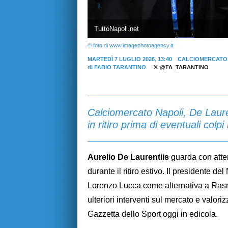
TuttoNapoli.net
© foto di www.imagephotoagency.it
MARTEDÌ 7 LUGLIO 2026, 13:40
CALCIOMERCATO
di
FABIO TARANTINO
@FA_TARANTINO
Calciomercato Napoli, De Laurenti
in ritiro prima di eventuali colpi 
Aurelio De Laurentiis
guarda con atte
durante il ritiro estivo. Il presidente d
Lorenzo Lucca come alternativa a Rasm
ulteriori interventi sul mercato e valori
Gazzetta dello Sport oggi in edicola.