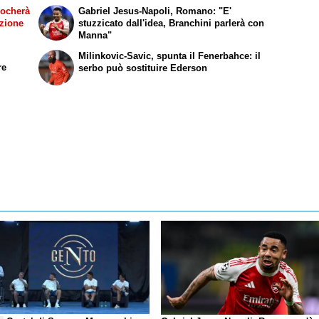
iocherà
Gabriel Jesus-Napoli, Romano: "E'
azione
stuzzicato dall'idea, Branchini parlerà con
Manna"
Milinkovic-Savic, spunta il Fenerbahce: il
re
serbo può sostituire Ederson