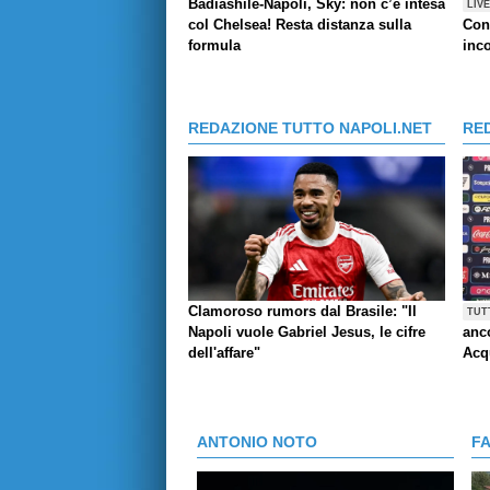
Badiashile-Napoli, Sky: non c’è intesa
LIV
col Chelsea! Resta distanza sulla
Con
formula
inco
REDAZIONE TUTTO NAPOLI.NET
RE
Clamoroso rumors dal Brasile: "Il
TUT
Napoli vuole Gabriel Jesus, le cifre
anco
dell'affare"
Acq
ANTONIO NOTO
F