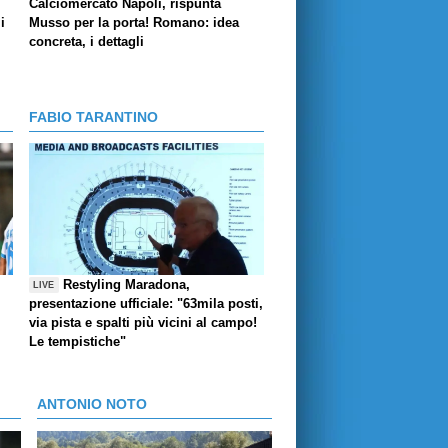
Calciomercato Napoli, rispunta
i
Musso per la porta! Romano: idea
concreta, i dettagli
FABIO TARANTINO
Restyling Maradona,
LIVE
presentazione ufficiale: "63mila posti,
via pista e spalti più vicini al campo!
Le tempistiche"
ANTONIO NOTO