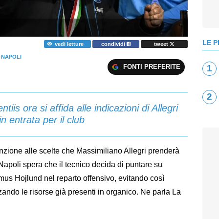
LE P
vedi letture
condividi
tweet
 NAPOLI
FONTI PREFERITE
1
2
is ora si affida alle indicazioni di Allegri
in entrata per il club
nzione alle scelte che Massimiliano Allegri prenderà
el Napoli spera che il tecnico decida di puntare su
us Hojlund nel reparto offensivo, evitando così
zzando le risorse già presenti in organico. Ne parla La