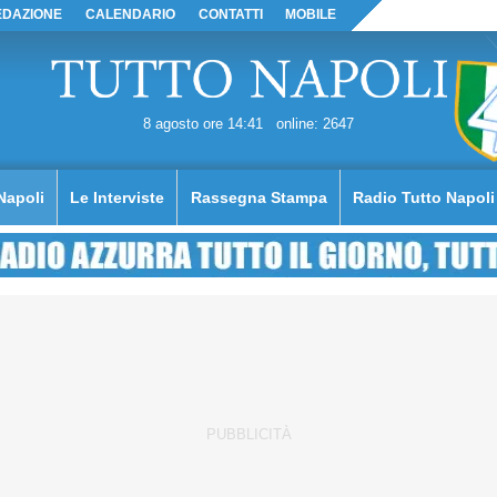
EDAZIONE
CALENDARIO
CONTATTI
MOBILE
8 agosto ore 14:41
online: 2647
Napoli
Le Interviste
Rassegna Stampa
Radio Tutto Napoli