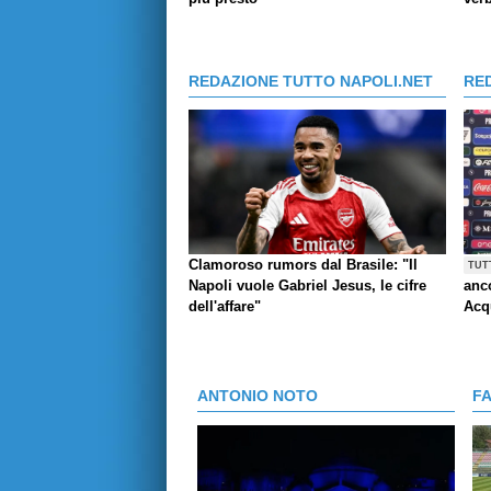
REDAZIONE TUTTO NAPOLI.NET
RE
Clamoroso rumors dal Brasile: "Il
TUT
Napoli vuole Gabriel Jesus, le cifre
anco
dell'affare"
Acq
ANTONIO NOTO
F