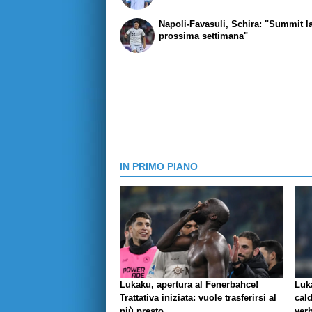
Napoli-Favasuli, Schira: "Summit l
prossima settimana"
IN PRIMO PIANO
Lukaku, apertura al Fenerbahce!
Luk
Trattativa iniziata: vuole trasferirsi al
cald
più presto
verb