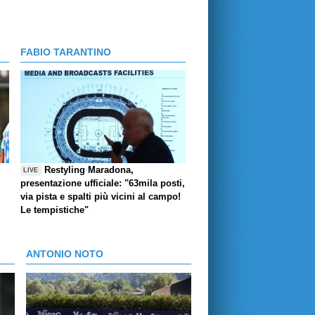
FABIO TARANTINO
Restyling Maradona,
LIVE
presentazione ufficiale: "63mila posti,
via pista e spalti più vicini al campo!
Le tempistiche"
ANTONIO NOTO