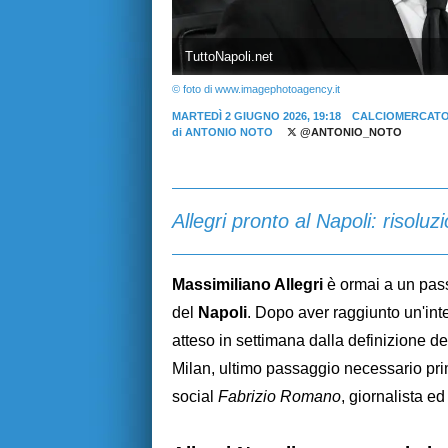
TuttoNapoli.net
© foto di www.imagephotoagency.it
MARTEDÌ 2 GIUGNO 2026, 19:18
CALCIOMERCATO
di
ANTONIO NOTO
@ANTONIO_NOTO
Allegri pronto al Napoli: risoluz
Massimiliano Allegri
è ormai a un pass
del
Napoli
. Dopo aver raggiunto un'inte
atteso in settimana dalla definizione de
Milan, ultimo passaggio necessario prima
social
Fabrizio Romano
, giornalista e