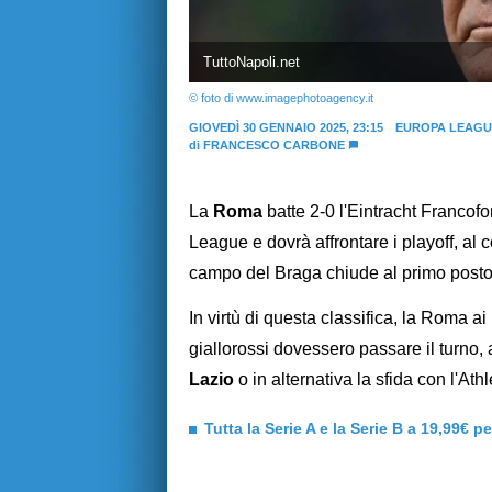
TuttoNapoli.net
© foto di www.imagephotoagency.it
GIOVEDÌ 30 GENNAIO 2025, 23:15
EUROPA LEAGU
di
FRANCESCO CARBONE
La
Roma
batte 2-0 l'Eintracht Francof
League e dovrà affrontare i playoff, al 
campo del Braga chiude al primo posto in
In virtù di questa classifica, la Roma ai
giallorossi dovessero passare il turno, a
Lazio
o in alternativa la sfida con l'Athl
Tutta la Serie A e la Serie B a 19,99€ p