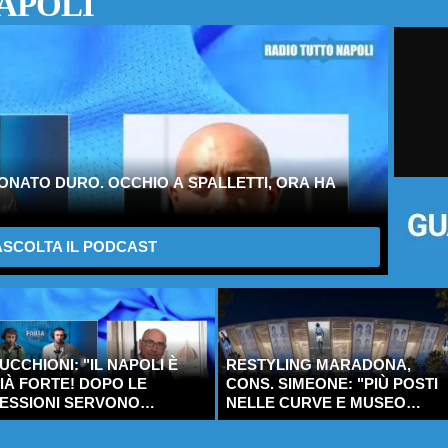
APOLI
ONATO DURO. OCCHIO A SPALLETTI, ORA HA
SCOLTA IL PODCAST
UCCHIONI: "IL NAPOLI È
RESTYLING MARADONA,
IÀ FORTE! DOPO LE
CONS. SIMEONE: "PIÙ POSTI
ESSIONI SERVONO
NELLE CURVE E MUSEO
INFORZI SOLO IN QUESTI
DEDICATO A DIEGO"
RE RUOLI"