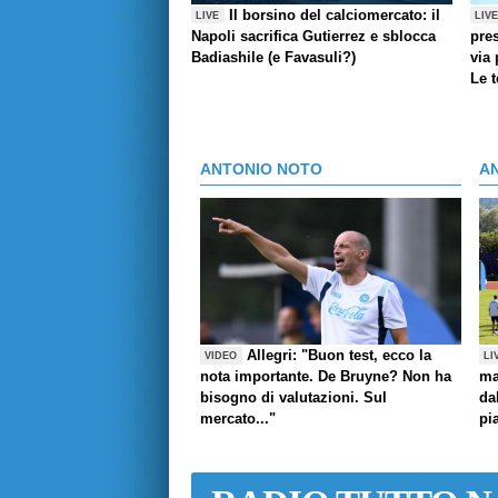
Il borsino del calciomercato: il
LIVE
LIV
Napoli sacrifica Gutierrez e sblocca
pres
Badiashile (e Favasuli?)
via 
Le 
ANTONIO NOTO
A
Allegri: "Buon test, ecco la
VIDEO
LI
nota importante. De Bruyne? Non ha
ma
bisogno di valutazioni. Sul
da
mercato..."
pi