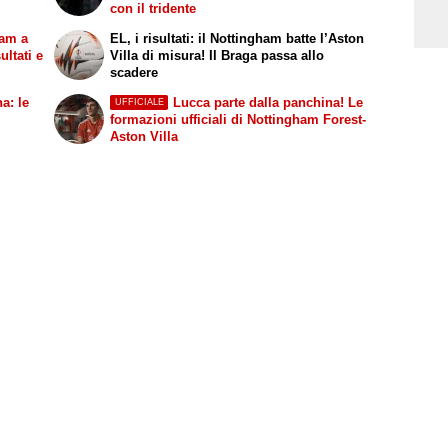
con il tridente
ham a
EL, i risultati: il Nottingham batte l’Aston
ultati e
Villa di misura! Il Braga passa allo
scadere
a: le
Lucca parte dalla panchina! Le
UFFICIALE
formazioni ufficiali di Nottingham Forest-
Aston Villa