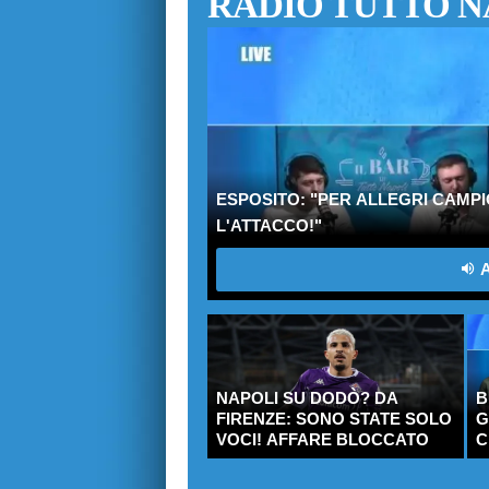
RADIO TUTTO N
ESPOSITO: "PER ALLEGRI CAMPI
L'ATTACCO!"
A
NAPOLI SU DODÒ? DA
B
FIRENZE: SONO STATE SOLO
G
VOCI! AFFARE BLOCCATO
C
R
T