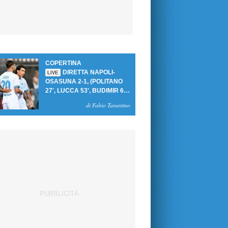
COPERTINA
DIRETTA NAPOLI-
LIVE
OSASUNA 2-1, (POLITANO
27', LUCCA 53', BUDIMIR 69'
RIG.) UN GOL PER TEMPO
di Fabio Tarantino
PER PRIMA VITTORIA AL
PATINI