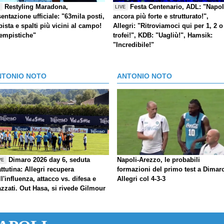
Restyling Maradona,
Festa Centenario, ADL: "Napol
E
LIVE
entazione ufficiale: "63mila posti,
ancora più forte e strutturato!",
pista e spalti più vicini al campo!
Allegri: "Ritroviamoci qui per 1, 2 o
tempistiche"
trofei!", KDB: "Uagliù!", Hamsik:
"Incredibile!"
NTONIO NOTO
ANTONIO NOTO
Dimaro 2026 day 6, seduta
Napoli-Arezzo, le probabili
VE
ttutina: Allegri recupera
formazioni del primo test a Dimar
ll'influenza, attacco vs. difesa e
Allegri col 4-3-3
azzati. Out Hasa, si rivede Gilmour