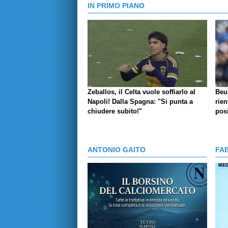
IN PRIMO PIANO
Zeballos, il Celta vuole soffiarlo al
Beu
Napoli! Dalla Spagna: "Si punta a
rien
chiudere subito!"
posi
ANTONIO GAITO
FA