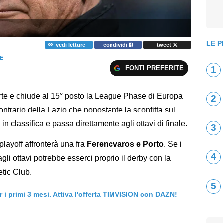
LE P
vedi letture
condividi
tweet
E
FONTI PREFERITE
1
orte e chiude al 15° posto la League Phase di Europa
2
contrario della Lazio che nonostante la sconfitta sul
 classifica e passa direttamente agli ottavi di finale.
3
 playoff affronterà una fra
Ferencvaros e Porto
. Se i
4
gli ottavi potrebbe esserci proprio il derby con la
etic Club.
5
er i primi 3 mesi. Attiva l'offerta TIMVISION con DAZN!