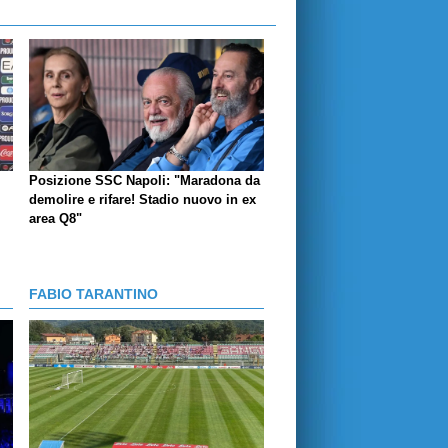
Posizione SSC Napoli: "Maradona da
demolire e rifare! Stadio nuovo in ex
area Q8"
FABIO TARANTINO