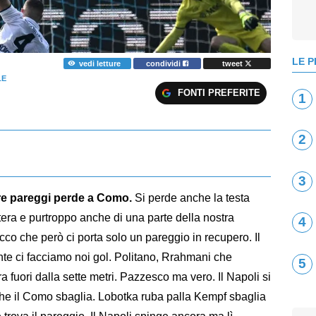
LE P
vedi letture
condividi
tweet
LE
FONTI PREFERITE
1
2
3
tre pareggi perde a Como.
Si perde anche la testa
 intera e purtroppo anche di una parte della nostra
4
cco che però ci porta solo un pareggio in recupero. Il
ente ci facciamo noi gol. Politano, Rrahmani che
5
ra fuori dalla sette metri. Pazzesco ma vero. Il Napoli si
Anche il Como sbaglia. Lobotka ruba palla Kempf sbaglia