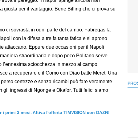
trova il pareggio. Il Napoli spinge ancora ma lì
ta giusta per il vantaggio. Bene Billing che ci prova su
mo ci sovrasta in ogni parte del campo. Fabregas la
poli con la difesa a tre fa tanta fatica e si aprono
ie attaccano. Eppure due occasioni per il Napoli
 maniera straordinaria e dopo poco Politano serve
o l’ennesima sciocchezza in mezzo al campo.
esce a recuperare e il Como con Diao batte Meret. Una
a perso certezze e senza ricambi può fare veramente
PROS
n gli ingressi di Ngonge e Okafor. Tutti felici siamo
er i primi 3 mesi. Attiva l'offerta TIMVISION con DAZN!