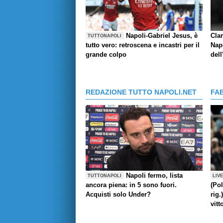
Napoli-Gabriel Jesus, è
Cla
TUTTONAPOLI
tutto vero: retroscena e incastri per il
Napo
grande colpo
dell
REDAZIONE TUTTO NAPOLI.NET
FA
Napoli fermo, lista
TUTTONAPOLI
LIV
ancora piena: in 5 sono fuori.
(Pol
Acquisti solo Under?
rig.
vitt