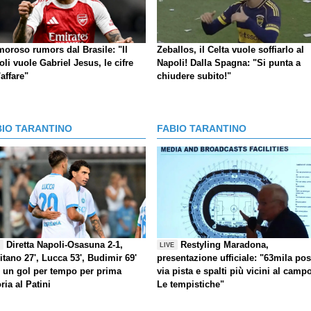
moroso rumors dal Brasile: "Il
Zeballos, il Celta vuole soffiarlo al
li vuole Gabriel Jesus, le cifre
Napoli! Dalla Spagna: "Si punta a
'affare"
chiudere subito!"
BIO TARANTINO
FABIO TARANTINO
Diretta Napoli-Osasuna 2-1,
Restyling Maradona,
E
LIVE
itano 27', Lucca 53', Budimir 69'
presentazione ufficiale: "63mila post
) un gol per tempo per prima
via pista e spalti più vicini al camp
oria al Patini
Le tempistiche"