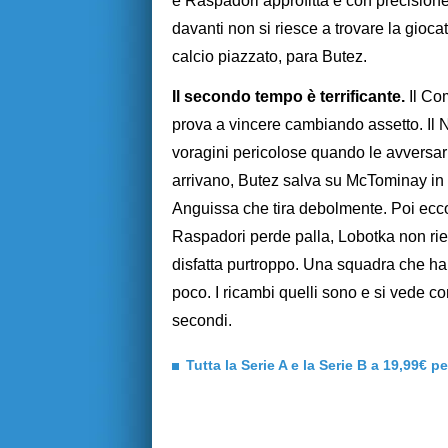
e Raspadori approfitta e con precisione 
davanti non si riesce a trovare la gioca
calcio piazzato, para Butez.
Il secondo tempo è terrificante.
Il Co
prova a vincere cambiando assetto. Il Na
voragini pericolose quando le avversar
arrivano, Butez salva su McTominay in
Anguissa che tira debolmente. Poi ecc
Raspadori perde palla, Lobotka non ri
disfatta purtroppo. Una squadra che h
poco. I ricambi quelli sono e si vede co
secondi.
Tutta la Serie A e la Serie B a 19,99€ p