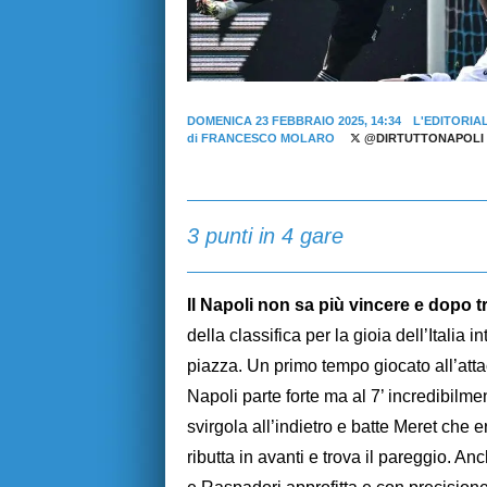
DOMENICA 23 FEBBRAIO 2025, 14:34
L'EDITORIA
di
FRANCESCO MOLARO
@DIRTUTTONAPOLI
3 punti in 4 gare
Il Napoli non sa più vincere e dopo 
della classifica per la gioia dell’Italia
piazza. Un primo tempo giocato all’atta
Napoli parte forte ma al 7’ incredibilm
svirgola all’indietro e batte Meret che e
ributta in avanti e trova il pareggio. 