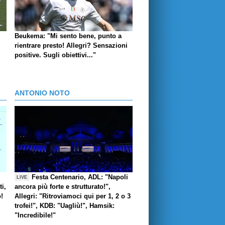
Beukema: "Mi sento bene, punto a
rientrare presto! Allegri? Sensazioni
positive. Sugli obiettivi..."
ANTONIO NOTO
Festa Centenario, ADL: "Napoli
LIVE
i,
ancora più forte e strutturato!",
o!
Allegri: "Ritroviamoci qui per 1, 2 o 3
trofei!", KDB: "Uagliù!", Hamsik:
"Incredibile!"