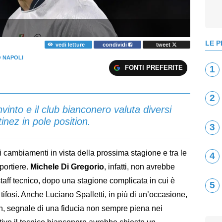
LE P
vedi letture
condividi
tweet
 NAPOLI
FONTI PREFERITE
1
2
into e il club bianconero valuta diversi
inez in pole position.
3
 cambiamenti in vista della prossima stagione e tra le
4
 portiere.
Michele Di Gregorio
, infatti, non avrebbe
taff tecnico, dopo una stagione complicata in cui è
5
i tifosi. Anche Luciano Spalletti, in più di un’occasione,
rin, segnale di una fiducia non sempre piena nei