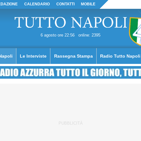
EDAZIONE
CALENDARIO
CONTATTI
MOBILE
6 agosto ore 22:56
online: 2395
Napoli
Le Interviste
Rassegna Stampa
Radio Tutto Napoli