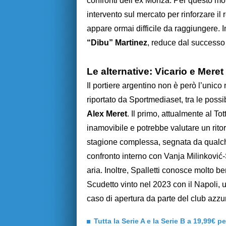
confronti dell’ex Monza. Per questo mo
intervento sul mercato per rinforzare il
appare ormai difficile da raggiungere. 
“Dibu” Martinez
, reduce dal successo
Le alternative: Vicario e Meret
Il portiere argentino non è però l’uni
riportato da Sportmediaset, tra le possi
Alex Meret
. Il primo, attualmente al T
inamovibile e potrebbe valutare un ritor
stagione complessa, segnata da qualche
confronto interno con Vanja Milinković
aria. Inoltre, Spalletti conosce molto b
Scudetto vinto nel 2023 con il Napoli, 
caso di apertura da parte del club azzu
Tutta la Serie A e la Serie B a 19,99€ p