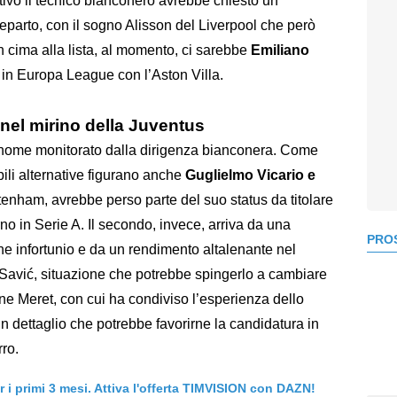
tivo il tecnico bianconero avrebbe chiesto un
 reparto, con il sogno Alisson del Liverpool che però
In cima alla lista, al momento, ci sarebbe
Emiliano
 in Europa League con l’Aston Villa.
 nel mirino della Juventus
co nome monitorato dalla dirigenza bianconera. Come
bili alternative figurano anche
Guglielmo Vicario e
ottenham, avrebbe perso parte del suo status da titolare
no in Serie A. Il secondo, invece, arriva da una
PROS
 infortunio e da un rendimento altalenante nel
-Savić, situazione che potrebbe spingerlo a cambiare
ene Meret, con cui ha condiviso l’esperienza dello
un dettaglio che potrebbe favorirne la candidatura in
rro.
er i primi 3 mesi. Attiva l'offerta TIMVISION con DAZN!