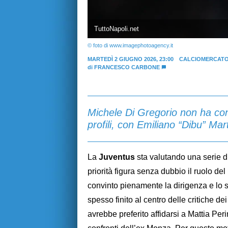
TuttoNapoli.net
© foto di www.imagephotoagency.it
MARTEDÌ 2 GIUGNO 2026, 23:00
CALCIOMERCATO
di
FRANCESCO CARBONE
Michele Di Gregorio non ha conv
profili, con Emiliano “Dibu” Mart
La
Juventus
sta valutando una serie di
priorità figura senza dubbio il ruolo del
convinto pienamente la dirigenza e lo s
spesso finito al centro delle critiche de
avrebbe preferito affidarsi a Mattia Pe