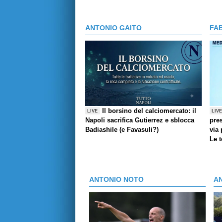
ANTONIO GAITO
FA
Il borsino del calciomercato: il
LIVE
LIV
Napoli sacrifica Gutierrez e sblocca
pres
Badiashile (e Favasuli?)
via 
Le 
ANTONIO NOTO
A