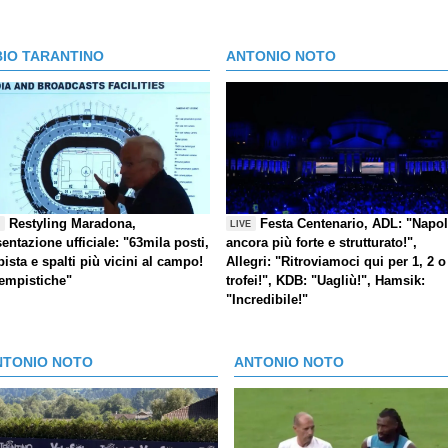
BIO TARANTINO
ANTONIO NOTO
Restyling Maradona,
Festa Centenario, ADL: "Napol
E
LIVE
entazione ufficiale: "63mila posti,
ancora più forte e strutturato!",
pista e spalti più vicini al campo!
Allegri: "Ritroviamoci qui per 1, 2 o
tempistiche"
trofei!", KDB: "Uagliù!", Hamsik:
"Incredibile!"
NTONIO NOTO
ANTONIO NOTO