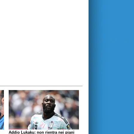
Addio Lukaku: non rientra nei piani