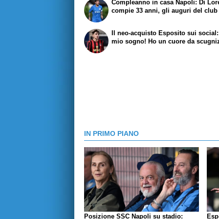
Compleanno in casa Napoli: Di Lo
compie 33 anni, gli auguri del club
Il neo-acquisto Esposito sui social:
mio sogno! Ho un cuore da scugni
IN PRIMO PIANO
Posizione SSC Napoli su stadio:
Espo