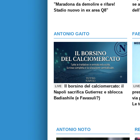
"Maradona da demolire e rifare!
se a
Stadio nuovo in ex area Q8"
dell
ANTONIO GAITO
FA
Il borsino del calciomercato: il
LIVE
LIV
Napoli sacrifica Gutierrez e sblocca
pres
Badiashile (e Favasuli?)
via 
Le 
ANTONIO NOTO
R