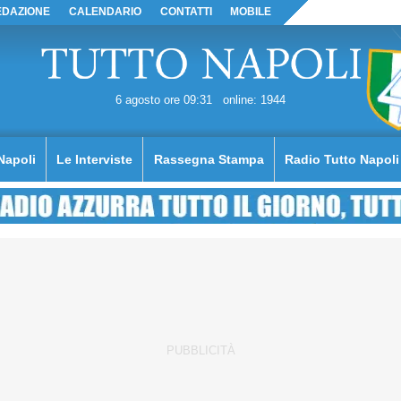
EDAZIONE
CALENDARIO
CONTATTI
MOBILE
6 agosto ore 09:31
online: 1944
Napoli
Le Interviste
Rassegna Stampa
Radio Tutto Napoli