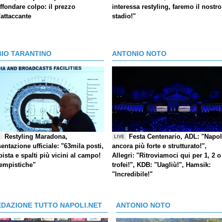
ffondare colpo: il prezzo
interessa restyling, faremo il nostro
'attaccante
stadio!"
BIO TARANTINO
ANTONIO NOTO
Restyling Maradona,
Festa Centenario, ADL: "Napol
E
LIVE
entazione ufficiale: "63mila posti,
ancora più forte e strutturato!",
pista e spalti più vicini al campo!
Allegri: "Ritroviamoci qui per 1, 2 o
tempistiche"
trofei!", KDB: "Uagliù!", Hamsik:
"Incredibile!"
EDAZIONE TUTTO NAPOLI.NET
ANTONIO NOTO