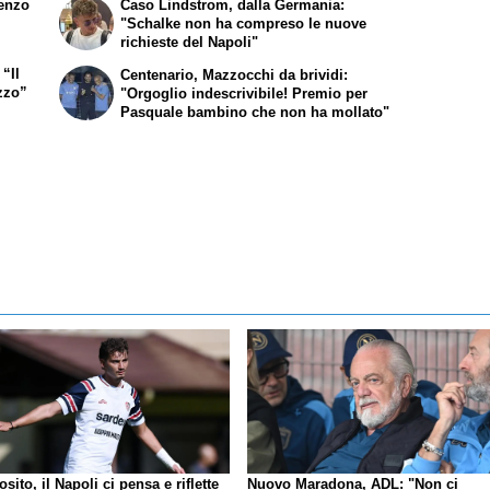
renzo
Caso Lindstrom, dalla Germania:
"Schalke non ha compreso le nuove
richieste del Napoli"
 “Il
Centenario, Mazzocchi da brividi:
zzo”
"Orgoglio indescrivibile! Premio per
Pasquale bambino che non ha mollato"
sito, il Napoli ci pensa e riflette
Nuovo Maradona, ADL: "Non ci