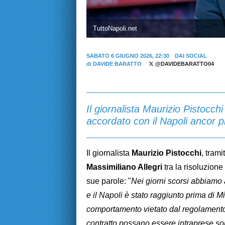
TuttoNapoli.net
SABATO 6 GIUGNO 2026, 22:30
DAI SOCIAL
di
DAVIDE BARATTO
@DAVIDEBARATTO04
Il giornalista Maurizio Pistocch
accordato con il Napoli ancor pr
Il giornalista
Maurizio Pistocchi
, trami
Massimiliano Allegri
tra la risoluzione
sue parole: "
Nei giorni scorsi abbiamo 
e il Napoli è stato raggiunto prima di Mil
comportamento vietato dal regolamento -
contratto possano essere intraprese solo