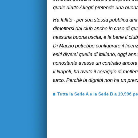
quale diritto Allegri pretende una buon
Ha fallito - per sua stessa pubblica ammis
dimettersi dal club anche in caso di qu
nessuna buona uscita, e fa bene il club
Di Marzio potrebbe configurare il lice
esiti diversi quella di Italiano, oggi a
nonostante avesse un contratto ancora 
il Napoli, ha avuto il coraggio di mette
turco. Perchè la dignità non ha un prezz
Tutta la Serie A e la Serie B a 19,99€ p