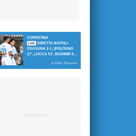
COPERTINA
DIRETTA NAPOLI-
LIVE
OSASUNA 2-1, (POLITANO
27', LUCCA 53', BUDIMIR 69'
RIG.) UN GOL PER TEMPO
di Fabio Tarantino
PER PRIMA VITTORIA AL
PATINI