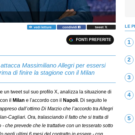
LE P
vedi letture
condividi
tweet
FONTI PREFERITE
1
2
i attacca Massimiliano Allegri per essersi
ima di finire la stagione con il Milan
3
te un tweet sul suo profilo X, analizza la situazione di
4
 con il
Milan
e l'accordo con il
Napoli
. Di seguito le
appreso dall’ottimo Di Marzio che l’accordo tra Allegri
an-Cagliari. Ora, tralasciando il fatto che si tratta di
5
 che prevede che le trattative con un tesserato sotto
 negli ultimi 6 mesi del contratto in essere - con