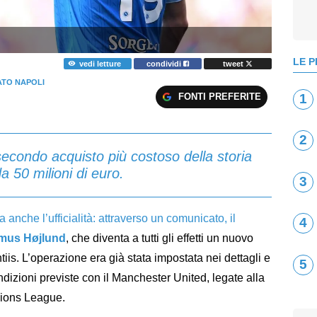
LE P
vedi letture
condividi
tweet
TO NAPOLI
FONTI PREFERITE
1
2
secondo acquisto più costoso della storia
a 50 milioni di euro.
3
 anche l’ufficialità: attraverso un comunicato, il
4
mus Højlund
, che diventa a tutti gli effetti un nuovo
tiis. L’operazione era già stata impostata nei dettagli e
5
ondizioni previste con il Manchester United, legate alla
pions League.