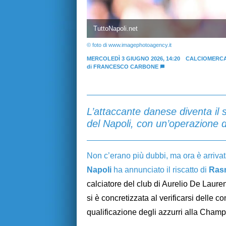
TuttoNapoli.net
© foto di www.imagephotoagency.it
MERCOLEDÌ 3 GIUGNO 2026, 14:20
CALCIOMERCA
di
FRANCESCO CARBONE
L’attaccante danese diventa il 
del Napoli, con un’operazione d
Non c’erano più dubbi, ma ora è arrivata
Napoli
ha annunciato il riscatto di
Ras
calciatore del club di Aurelio De Lauren
si è concretizzata al verificarsi delle c
qualificazione degli azzurri alla Cham