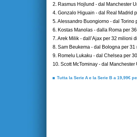
2. Rasmus Hojlund - dal Manchester Uni
4. Gonzalo Higuain - dal Real Madrid pe
5. Alessandro Buongiorno - dal Torino p
6. Kostas Manolas - dalla Roma per 36 
7. Arek Milik - dall’Ajax per 32 milioni d
8. Sam Beukema - dal Bologna per 31 m
9. Romelu Lukaku - dal Chelsea per 30,
10. Scott McTominay - dal Manchester U
Tutta la Serie A e la Serie B a 19,99€ p