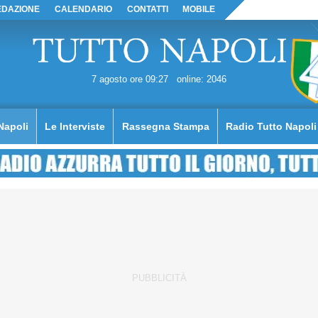
EDAZIONE
CALENDARIO
CONTATTI
MOBILE
7 agosto ore 09:27
online: 2046
Napoli
Le Interviste
Rassegna Stampa
Radio Tutto Napoli