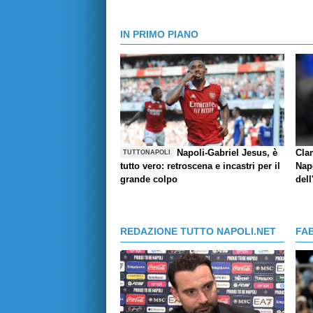
IN PRIMO PIANO
Napoli-Gabriel Jesus, è
Cla
TUTTONAPOLI
tutto vero: retroscena e incastri per il
Napo
grande colpo
dell
REDAZIONE TUTTO NAPOLI.NET
FA