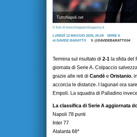
TuttoNapoli.net
© foto di www.imagephotoagency.it
LUNEDÌ 12 MAGGIO 2025, 20:28
SERIE A
di
DAVIDE BARATTO
@DAVIDEBARATTO04
Termina sul risultato di
2-1
la sfida del
giornata di Serie A. Colpaccio salvezza
grazie alle reti di
Candè
e
Oristanio
, i
accorcia le distanze. I lagunari ora sa
Empoli. La squadra di Palladino invece
La classifica di Serie A aggiornata d
Napoli 78 punti
Inter 77
Atalanta 68*