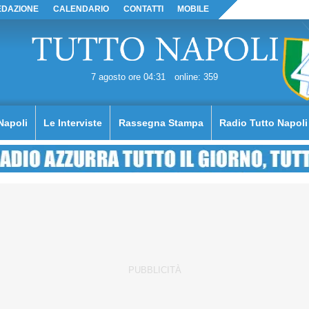
EDAZIONE
CALENDARIO
CONTATTI
MOBILE
7 agosto ore 04:31
online: 359
Napoli
Le Interviste
Rassegna Stampa
Radio Tutto Napoli