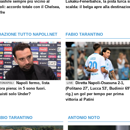
iashile sempre più vicino al
Lukaku-Fenerbahce, la pista turca s
li: accordo totale con il Chelsea,
scalda: il belga apre alla destinazio
ifre
DAZIONE TUTTO NAPOLI.NET
FABIO TARANTINO
Napoli fermo, lista
Diretta Napoli-Osasuna 2-1,
TONAPOLI
LIVE
ra piena: in 5 sono fuori.
(Politano 27', Lucca 53', Budimir 69'
uisti solo Under?
rig.) un gol per tempo per prima
vittoria al Patini
ABIO TARANTINO
ANTONIO NOTO