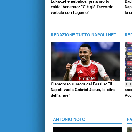
Lukaku-Fenerbahce, pista molto
Bad
calda! Venerato: "C’è già l'accordo
Napo
verbale con l’agente"
le c
REDAZIONE TUTTO NAPOLI.NET
RE
Clamoroso rumors dal Brasile: "Il
TUT
Napoli vuole Gabriel Jesus, le cifre
anco
dell'affare"
Acq
ANTONIO NOTO
F