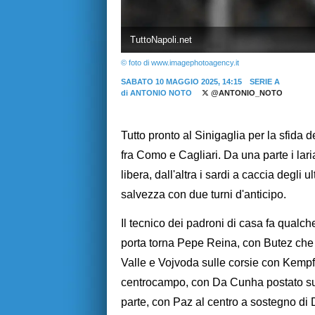
TuttoNapoli.net
© foto di www.imagephotoagency.it
SABATO 10 MAGGIO 2025, 14:15
SERIE A
di
ANTONIO NOTO
@ANTONIO_NOTO
Tutto pronto al Sinigaglia per la sfida d
fra Como e Cagliari. Da una parte i lar
libera, dall'altra i sardi a caccia degli 
salvezza con due turni d'anticipo.
Il tecnico dei padroni di casa fa qualche
porta torna Pepe Reina, con Butez che s
Valle e Vojvoda sulle corsie con Kemp
centrocampo, con Da Cunha postato sulla
parte, con Paz al centro a sostegno di