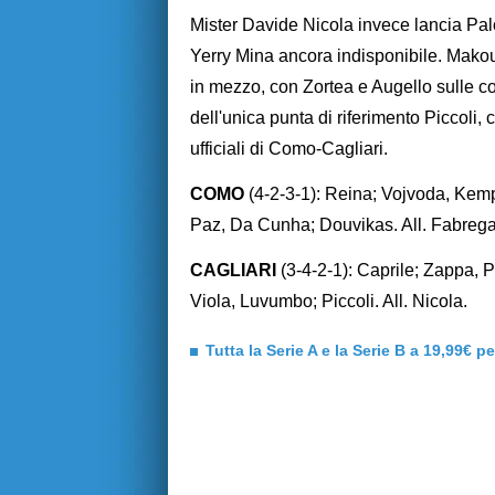
Mister Davide Nicola invece lancia Pal
Yerry Mina ancora indisponibile. Mako
in mezzo, con Zortea e Augello sulle co
dell'unica punta di riferimento Piccoli,
ufficiali di Como-Cagliari.
COMO
(4-2-3-1): Reina; Vojvoda, Kemp
Paz, Da Cunha; Douvikas. All. Fabrega
CAGLIARI
(3-4-2-1): Caprile; Zappa,
Viola, Luvumbo; Piccoli. All. Nicola.
Tutta la Serie A e la Serie B a 19,99€ p