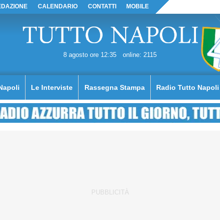
EDAZIONE
CALENDARIO
CONTATTI
MOBILE
8 agosto ore 12:35
online: 2115
Napoli
Le Interviste
Rassegna Stampa
Radio Tutto Napoli