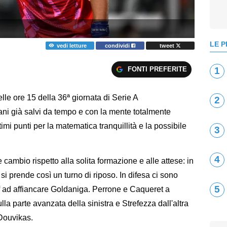
LE P
vedi letture
condividi
tweet
FONTI PREFERITE
1
elle ore 15 della 36ª giornata di Serie A
2
iani già salvi da tempo e con la mente totalmente
ultimi punti per la matematica tranquillità e la possibile
3
4
 cambio rispetto alla solita formazione e alle attese: in
i prende così un turno di riposo. In difesa ci sono
5
f ad affiancare Goldaniga. Perrone e Caqueret a
 parte avanzata della sinistra e Strefezza dall'altra
 Douvikas.