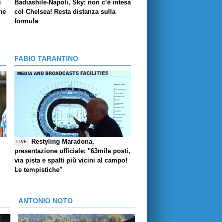
i
Badiashile-Napoli, Sky: non c’è intesa
ne
col Chelsea! Resta distanza sulla
formula
FABIO TARANTINO
Restyling Maradona,
LIVE
presentazione ufficiale: "63mila posti,
via pista e spalti più vicini al campo!
Le tempistiche"
ANTONIO NOTO